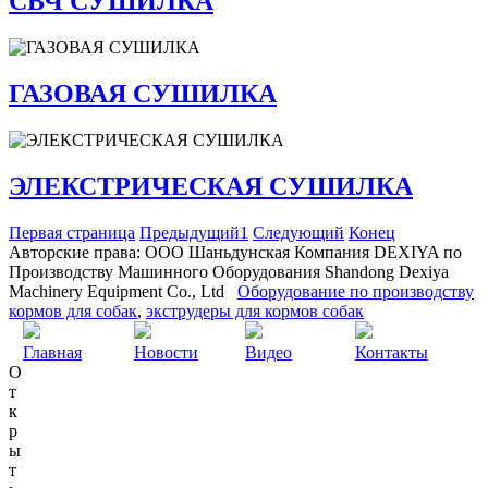
СВЧ СУШИЛКА
ГАЗОВАЯ СУШИЛКА
ЭЛЕКСТРИЧЕСКАЯ СУШИЛКА
Первая страница
Предыдущий
1
Следующий
Конец
Авторские права: ООО Шаньдунская Компания DEXIYA по
Производству Машинного Оборудования Shandong Dexiya
Machinery Equipment Co., Ltd
Оборудование по производству
кормов для собак
,
экструдеры для кормов собак
Главная
Новости
Видео
Контакты
О
т
к
р
ы
т