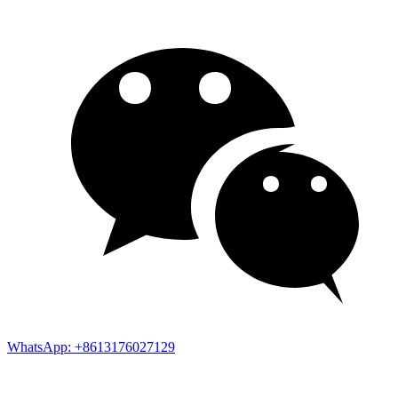
WhatsApp: +8613176027129