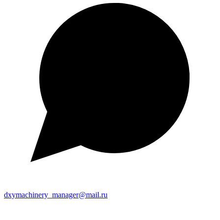
dxymachinery_manager@mail.ru