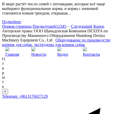
В мире растёт число семей с питомцами, которые всё чаще
выбирают функциональные корма, и корма с начинкой
становятся новым трендом, открывая...
Подробнее
Первая страница
Предыдущий
1
2
3
4
5
···
Следующий
Конец
Авторские права: ООО Шаньдунская Компания DEXIYA по
Производству Машинного Оборудования Shandong Dexiya
Machinery Equipment Co., Ltd
Оборудование по производству
кормов для собак
,
экструдеры для кормов собак
Главная
Новости
Видео
Контакты
О
т
к
р
ы
т
ь
×
Telegram: +8613176027129