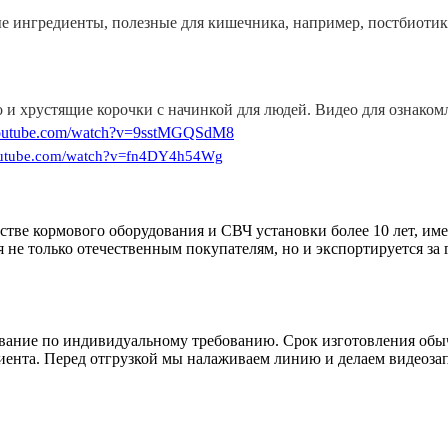
ые ингредиенты, полезные для кишечника, например, постбиоти
 и хрустящие корочки с начинкой для людей. Видео для ознаком
utube.com/watch?v=9sstMGQSdM8
tube.com/watch?v=fn4DY4h54Wg
тве кормового оборудования и СВЧ установки более 10 лет, им
не только отечественным покупателям, но и экспортируется за г
вание по индивидуальному требованию. Срок изготовления обыч
лиента. Перед отгрузкой мы налаживаем линию и делаем видеоза