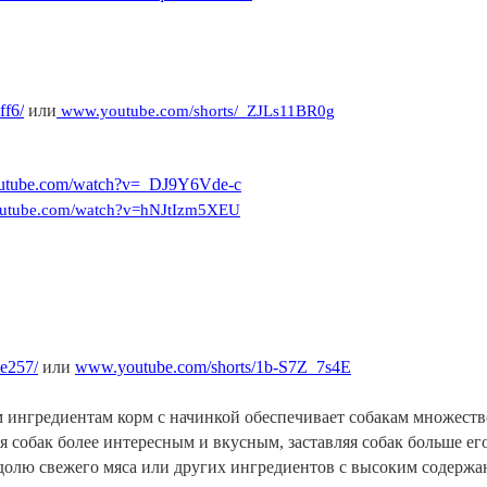
ff6/
или
www.youtube.com/shorts/_ZJLs11BR0g
tube.com/watch?v=_DJ9Y6Vde-c
utube.com/watch?v=hNJtIzm5XEU
e257/
или
www.youtube.com/shorts/1b-S7Z_7s4E
 ингредиентам корм с начинкой обеспечивает собакам множество
я собак более интересным и вкусным, заставляя собак больше ег
долю свежего мяса или других ингредиентов с высоким содержан