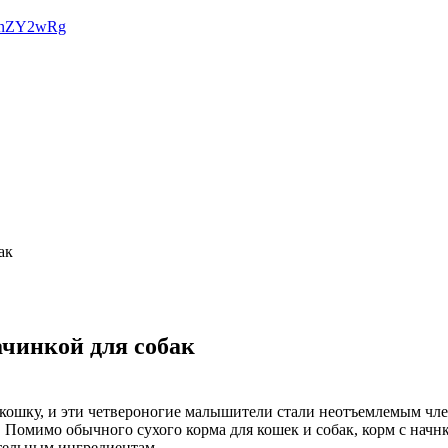
f7nZY2wRg
ачинкой для собак
 кошку, и эти четвероногие малышители стали неотъемлемым чл
 Помимо обычного сухого корма для кошек и собак, корм с на
тельным ингредиентам.