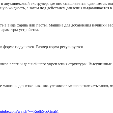
 двухшнековый экструдер, где оно смешивается, сдвигается, вы
ную жидкость, а затем под действием давления выдавливается 
ыть в виде фарша или пасты. Машина для добавления начинки вво
параметры устройства.
в форме подушечек. Размер корма регулируется.
ишков влаги и дальнейшего укрепления структуры. Высушенные г
ые машины для взвешиван
ия, упаковки в мешки и запечатывания, 
utube.com/watch?v=RqdhScoGnaM