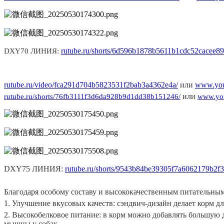
rutube.ru/shorts/6d596b1878b5611b1cdc52cacee89
DXY70 ЛИНИЯ:
rutube.ru/video/fca291d704b5823531f2bab3a4362e4a/
или
www.you
или
rutube.ru/shorts/76fb3111f3d6da928b9d1dd38b151246/
www.yo
DXY7
5
ЛИНИЯ:
rutube.ru/shorts/9543b84be39305f7a6062179b2f3
Благодаря особому составу и высококачественным питательным
1. Улучшение вкусовых качеств: сэндвич-дизайн делает корм дл
2. Высокобелковое питание: в корм можно добавлять большую 
мышцы у собак.