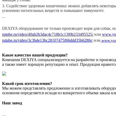
3. Содействие здоровью кишечника: можно добавлять некотор
усвоению питательных веществ и повышают иммунитет.
...
DEXIYA оборудование не только производит корм для собак, но
rutube.ru/video/40ab2b3dac4c718b1c13f0b233495525/
или
www.yo
rutube.ru/video/3c3bde13bc28107475f66ddd35b628fe/
или
www.you
Какое качество нашей продукции?
Компания DEXIYA специализируется на разработке и производс
а также имеет хорошую репутацию и опыт. Продукция нравится 
Какой срок изготовления?
Мы можем представлять предложение и изготавливать оборудо
основном определяется исходя из конкретного объема заказа к
Наш завод