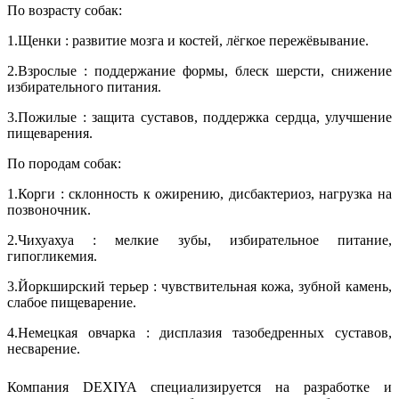
По возрасту собак:
1.Щенки : развитие мозга и костей, лёгкое пережёвывание.
2.Взрослые : поддержание формы, блеск шерсти, снижение
избирательного питания.
3.Пожилые : защита суставов, поддержка сердца, улучшение
пищеварения.
По породам собак:
1.Корги : склонность к ожирению, дисбактериоз, нагрузка на
позвоночник.
2.Чихуахуа : мелкие зубы, избирательное питание,
гипогликемия.
3.Йоркширский терьер : чувствительная кожа, зубной камень,
слабое пищеварение.
4.Немецкая овчарка : дисплазия тазобедренных суставов,
несварение.
Компания DEXIYA специализируется на разработке и