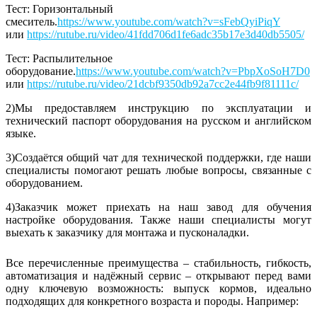
Тест: Горизонтальный
смеситель.
https://www.youtube.com/watch?v=sFebQyiPiqY
или
https://rutube.ru/video/41fdd706d1fe6adc35b17e3d40db5505/
Тест: Распылительное
оборудование.
https://www.youtube.com/watch?v=PbpXoSoH7D0
или
https://rutube.ru/video/21dcbf9350db92a7cc2e44fb9f81111c/
2)Мы предоставляем инструкцию по эксплуатации и
технический паспорт оборудования на русском и английском
языке.
3)Создаётся общий чат для технической поддержки, где наши
специалисты помогают решать любые вопросы, связанные с
оборудованием.
4)Заказчик может приехать на наш завод для обучения
настройке оборудования. Также наши специалисты могут
выехать к заказчику для монтажа и пусконаладки.
Все перечисленные преимущества – стабильность, гибкость,
автоматизация и надёжный сервис – открывают перед вами
одну ключевую возможность: выпуск кормов, идеально
подходящих для конкретного возраста и породы. Например: