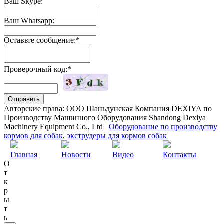
Ваш Skype:
Ваш Whatsapp:
Оставьте сообщение:*
Проверочный код:*
Авторские права: ООО Шаньдунская Компания DEXIYA по
Производству Машинного Оборудования Shandong Dexiya
Machinery Equipment Co., Ltd
Оборудование по производству
кормов для собак
,
экструдеры для кормов собак
Главная
Новости
Видео
Контакты
О
т
к
р
ы
т
ь