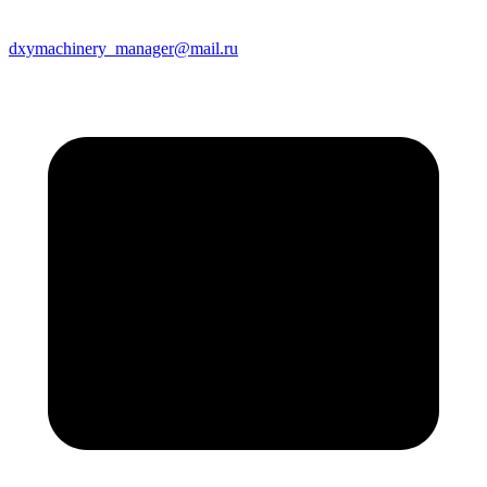
dxymachinery_manager@mail.ru