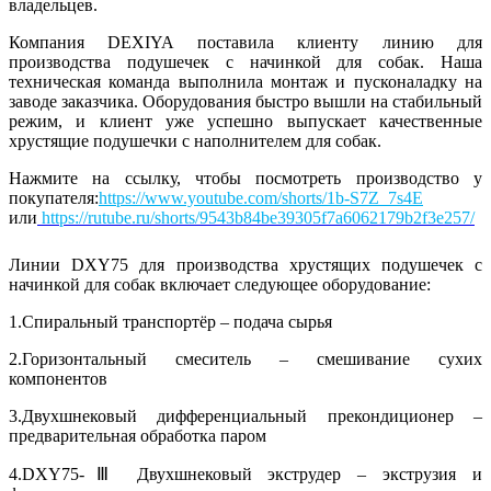
владельцев.
Компания DEXIYA поставила клиенту линию для
производства подушечек с начинкой для собак. Наша
техническая команда выполнила монтаж и пусконаладку на
заводе заказчика. Оборудования быстро вышли на стабильный
режим, и клиент уже успешно выпускает качественные
хрустящие подушечки с наполнителем для собак.
Нажмите на ссылку, чтобы посмотреть производство у
покупателя:
https://www.youtube.com/shorts/1b-S7Z_7s4E
или
https://rutube.ru/shorts/9543b84be39305f7a6062179b2f3e257/
Линии DXY75 для производства хрустящих подушечек с
начинкой для собак включает следующее оборудование:
1.Спиральный транспортёр – подача сырья
2.Горизонтальный смеситель – смешивание сухих
компонентов
3.Двухшнековый дифференциальный прекондиционер –
предварительная обработка паром
4.DXY75-Ⅲ Двухшнековый экструдер – экструзия и