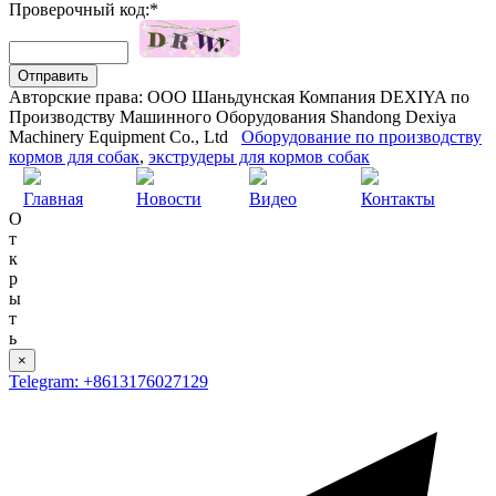
Проверочный код:*
Авторские права: ООО Шаньдунская Компания DEXIYA по
Производству Машинного Оборудования Shandong Dexiya
Machinery Equipment Co., Ltd
Оборудование по производству
кормов для собак
,
экструдеры для кормов собак
Главная
Новости
Видео
Контакты
О
т
к
р
ы
т
ь
×
Telegram: +8613176027129