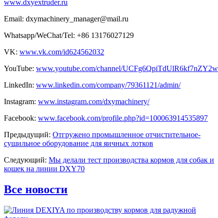
www.dxyextruder.ru
Email: dxymachinery_manager@mail.ru
Whatsapp/WeChat/Tel: +86 13176027129
VK:
www.vk.com/id624562032
YouTube:
www.youtube.com/channel/UCFg6QpiTdUlR6kf7nZY2
LinkedIn:
www.linkedin.com/company/79361121/admin/
Instagram:
www.instagram.com/dxymachinery/
Facebook:
www.facebook.com/profile.php?id=100063914535897
Предыдущий:
Отгружено промышленное отчистительное-
сушильное оборудование для яичных лотков
Следующий:
Мы делали тест производства кормов для собак и
кошек на линии DXY70
Все новости