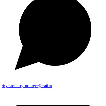
dxymachinery_manager@mail.ru