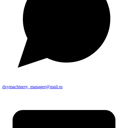
dxymachinery_manager@mail.ru