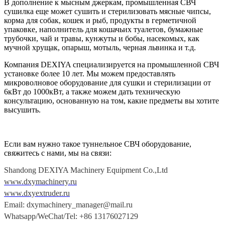
В дополнение к мысным джеркам, промышленная СВЧ
сушилка еще может сушить и стерилизовать мясные чипсы,
корма для собак, кошек и рыб, продукты в герметичной
упаковке, наполнитель для кошачьих туалетов, бумажные
трубочки, чай и травы, кунжуты и бобы, насекомых, как
мучной хрущак, опарыш, мотыль, черная львинка и т.д.
Компания
DEXIYA
специализируется на промышленной СВЧ
установке более 10 лет. Мы можем предоставлять
микроволновое оборудование для сушки и стерилизации от
6кВт до 1000кВт, а также можем дать техническую
консультацию, основанную на том, какие предметы вы хотите
высушить.
Если вам нужно такое туннельное СВЧ оборудование,
свяжитесь с нами, мы на связи:
Shandong DEXIYA Machinery Equipment Co.,Ltd
www.dxymachinery.ru
www.dxyextruder.ru
Email: dxymachinery_manager@mail.ru
Whatsapp/WeChat/Tel: +86 13176027129