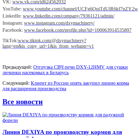
VK:
www.
vk.com/id624562032
YouTube:
www.youtube.com/channel/UCFg6QpiTdUlR6kf7nZY2
LinkedIn:
www.linkedin.com/company/79361121/admin/
Instagram:
www.instagram.com/dxymachinery/
Facebook:
www.facebook.com/profile.php?id=100063914535897
TikTok:
www.tiktok.com/@dxymachinery?
lang=en&is_copy_url=1&is_from_webapp=v1
Предыдущий:
Отгрузка СВЧ печи DXY-12HMV для сушки
личинки насекомых в Беларусь
Следующий:
Клиент из России опять закупил линию корма
для расширения производства
Все новости
Линия DEXIYA по производству кормов для