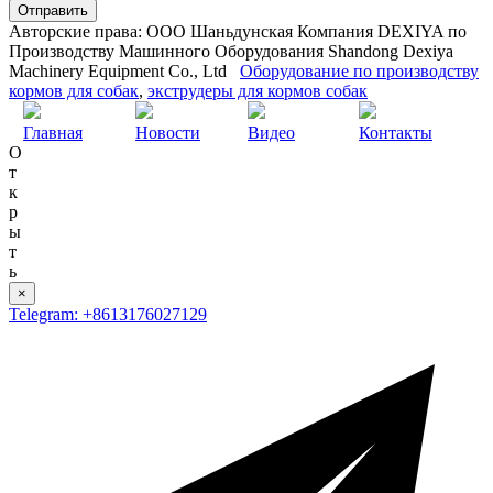
Авторские права: ООО Шаньдунская Компания DEXIYA по
Производству Машинного Оборудования Shandong Dexiya
Machinery Equipment Co., Ltd
Оборудование по производству
кормов для собак
,
экструдеры для кормов собак
Главная
Новости
Видео
Контакты
О
т
к
р
ы
т
ь
×
Telegram: +8613176027129