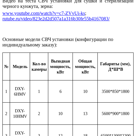
Видео на теста СВЧ установки для сушки и стерилизации
черного кунжута, зерна:
www.youtube.com/watch?v=c7-ZVvUi-ks
;
rutube.ru/video/823e2d2d507a1a316b30fe55b4167083/
Основные модели СВЧ установки (конфигурации по
индивидуальному заказу):
Выходная
Общая
Кол-во
Габариты (мм),
№
Модель
мощность,
мощность,
камеры
Д*Ш*В
кВт
кВт
DXY-
1
1
6
10
3500*850*1800
6HMV
DXY-
2
2
10
13
5600*900*1800
10HMV
DXY-
3
3
12
18
6500*1300*2200