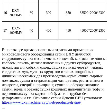
DXY-
16
30
300
350
33500*2000*2300
300HMV
DXY-
17
40
400
450
45000*2000*2300
400HMV
В настоящее время основными отраслями применения
микроволнового оборудования серии DXY являются
следующие: сушка мяса и мясных изделий, как мясные чипсы,
колбасы, печень, легкие животных и других субпродуктов,
лакомства для собак и кошек; сушка мучных червей, черных
солдатских мух, мучных хрущаков и таких подробных
личинки насекомых для производства корма; сушка сырных
ломтиков; сушка и стерилизации чая, цветов, растительного
лекарства, специй и приправы; сушка и обеззараживание
семян, зерна и орехов; сушка кошачьих наполнителей тофу и
деревянных; сушка картонной бумаги и трубки без
деформации и т.п. Описание серии Дексии СВЧ установки:
https://www.dxymachinery.ru/web/products/drying/