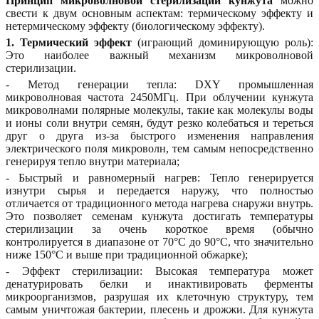
Принцип микроволновой стерилизации кунжута
можно
свести к двум основным аспектам: термическому эффекту и
нетермическому эффекту (биологическому эффекту).
1. Термический эффект
(играющий доминирующую роль):
Это наиболее важный механизм микроволновой
стерилизации.
- Метод генерации тепла: DXY промышленная
микроволновая частота 2450МГц. При облучении кунжута
микроволнами полярные молекулы, такие как молекулы воды
и ионы соли внутри семян, будут резко колебаться и тереться
друг о друга из-за быстрого изменения направления
электрического поля микроволн, тем самым непосредственно
генерируя тепло внутри материала;
- Быстрый и равномерный нагрев: Тепло генерируется
изнутри сырья и передается наружу, что полностью
отличается от традиционного метода нагрева снаружи внутрь.
Это позволяет семенам кунжута достигать температуры
стерилизации за очень короткое время (обычно
контролируется в диапазоне от 70°C до 90°C, что значительно
ниже 150°C и выше при традиционной обжарке);
- Эффект стерилизации: Высокая температура может
денатурировать белки и инактивировать ферменты
микроорганизмов, разрушая их клеточную структуру, тем
самым уничтожая бактерии, плесень и дрожжи. Для кунжута