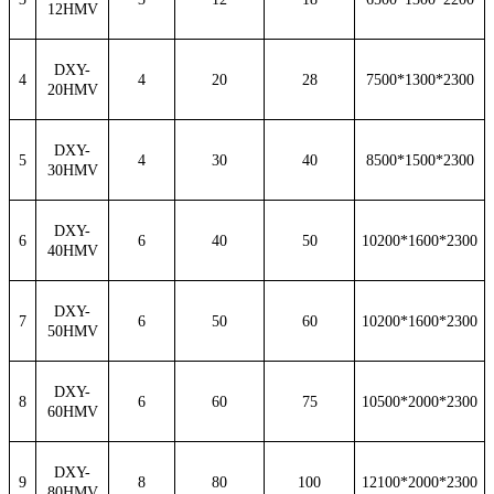
12HMV
DXY-
4
4
20
28
7500*1300*2
3
00
20HMV
DXY-
5
4
30
40
8500*1500*2
3
00
30HMV
DXY-
6
6
40
50
10200*1600*2
3
00
40HMV
DXY-
7
6
50
60
10200*1600*2
3
00
50HMV
DXY-
8
6
60
75
10500*2000*2300
60HMV
DXY-
9
8
80
100
12100*2000*2300
80HMV