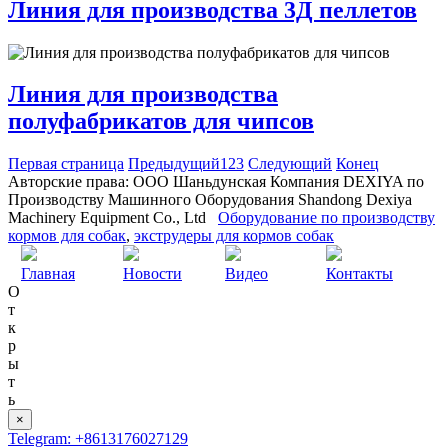
Линия для производства 3Д пеллетов
Линия для производства
полуфабрикатов для чипсов
Первая страница
Предыдущий
1
2
3
Следующий
Конец
Авторские права: ООО Шаньдунская Компания DEXIYA по
Производству Машинного Оборудования Shandong Dexiya
Machinery Equipment Co., Ltd
Оборудование по производству
кормов для собак
,
экструдеры для кормов собак
Главная
Новости
Видео
Контакты
О
т
к
р
ы
т
ь
×
Telegram: +8613176027129