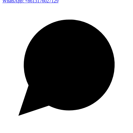
WhatsApp: +8613176027129