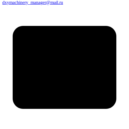
dxymachinery_manager@mail.ru